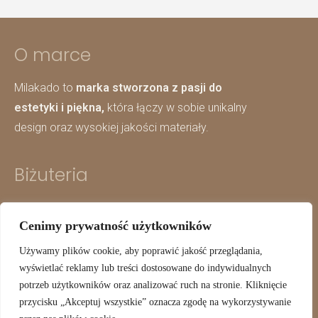
O marce
Milakado to
marka stworzona z pasji do
estetyki i piękna,
która łączy w sobie unikalny
design oraz wysokiej jakości materiały.
Biżuteria
Kolczyki
Cenimy prywatność użytkowników
Na szyję
Używamy plików cookie, aby poprawić jakość przeglądania,
Na ręke
wyświetlać reklamy lub treści dostosowane do indywidualnych
Biżuteria personalizowana
potrzeb użytkowników oraz analizować ruch na stronie. Kliknięcie
przycisku „Akceptuj wszystkie” oznacza zgodę na wykorzystywanie
Polityka prywatności